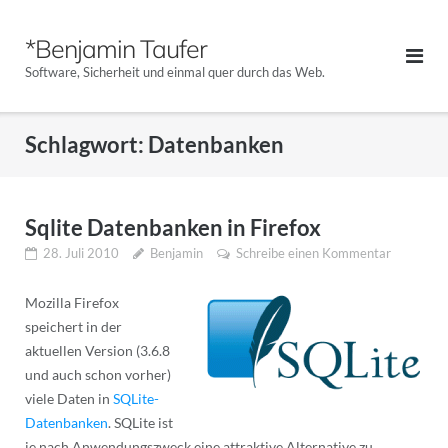
Direkt
zum
*Benjamin Taufer
Inhalt
Software, Sicherheit und einmal quer durch das Web.
Schlagwort:
Datenbanken
Sqlite Datenbanken in Firefox
28. Juli 2010
Benjamin
Schreibe einen Kommentar
Mozilla Firefox
speichert in der
aktuellen Version (3.6.8
und auch schon vorher)
viele Daten in
SQLite-
Datenbanken
. SQLite ist
je nach Anwendungszweck eine attraktive Alternative zu