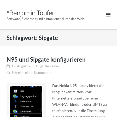
Direkt
zum
*Benjamin Taufer
Inhalt
Software, Sicherheit und einmal quer durch das Web.
Schlagwort:
Sipgate
N95 und Sipgate konfigurieren
17. August 2010
Benjamin
Schreibe einen Kommentar
Das Nokia N95 Handy bietet die
Möglichkeit mittels VoIP
(Internettelefonie) über eine
WLAN-Verbindung oder UMTS zu
telefonieren. Nur die Einstellung
dieser Funktion ist immer so eine