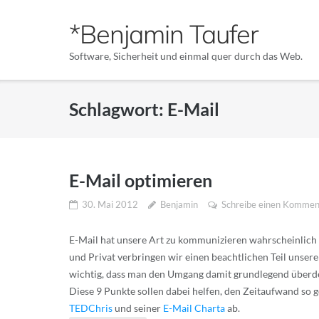
Direkt
*Benjamin Taufer
zum
Inhalt
Software, Sicherheit und einmal quer durch das Web.
Schlagwort:
E-Mail
E-Mail optimieren
30. Mai 2012
Benjamin
Schreibe einen Kommen
E-Mail hat unsere Art zu kommunizieren wahrscheinlich so
und Privat verbringen wir einen beachtlichen Teil unsere
wichtig, dass man den Umgang damit grundlegend überden
Diese 9 Punkte sollen dabei helfen, den Zeitaufwand so g
TEDChris
und seiner
E-Mail Charta
ab.