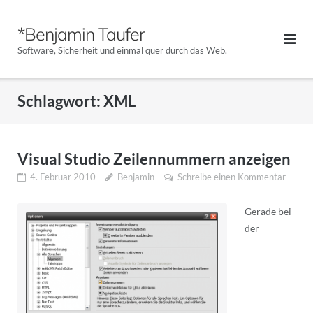
Direkt
zum
*Benjamin Taufer
Inhalt
Software, Sicherheit und einmal quer durch das Web.
Schlagwort:
XML
Visual Studio Zeilennummern anzeigen
4. Februar 2010
Benjamin
Schreibe einen Kommentar
Gerade bei
der